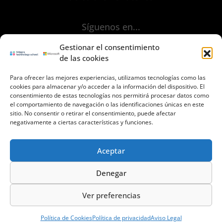
Síguenos en...
Gestionar el consentimiento
de las cookies
Para ofrecer las mejores experiencias, utilizamos tecnologías como las
cookies para almacenar y/o acceder a la información del dispositivo. El
consentimiento de estas tecnologías nos permitirá procesar datos como
Aviso Legal
el comportamiento de navegación o las identificaciones únicas en este
sitio. No consentir o retirar el consentimiento, puede afectar
Política de Privacidad
negativamente a ciertas características y funciones.
Políica de Cookies
Términos y Condiciones de uso
Aceptar
Contacto
Denegar
Ver preferencias
© 2023 INTEGRA Technology School. Todos los derechos reservados
informacion@integratecnologia.es
910 607 564
Política de Cookies
Política de privacidad
Aviso Legal