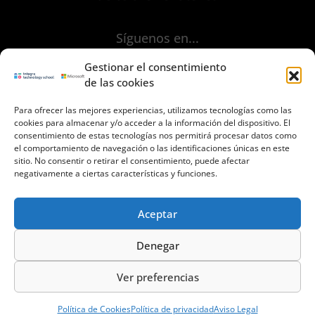
Síguenos en...
Gestionar el consentimiento
de las cookies
Para ofrecer las mejores experiencias, utilizamos tecnologías como las
cookies para almacenar y/o acceder a la información del dispositivo. El
consentimiento de estas tecnologías nos permitirá procesar datos como
Aviso Legal
el comportamiento de navegación o las identificaciones únicas en este
sitio. No consentir o retirar el consentimiento, puede afectar
Política de Privacidad
negativamente a ciertas características y funciones.
Políica de Cookies
Términos y Condiciones de uso
Aceptar
Contacto
Denegar
Ver preferencias
© 2023 INTEGRA Technology School. Todos los derechos reservados
informacion@integratecnologia.es
910 607 564
Política de Cookies
Política de privacidad
Aviso Legal