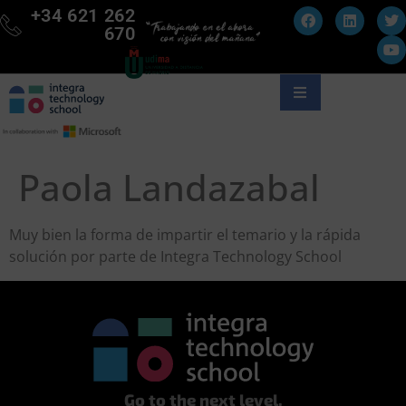
+34 621 262
670
Paola Landazabal
Muy bien la forma de impartir el temario y la rápida
solución por parte de Integra Technology School
Go to the next level.