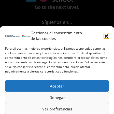
Go to the next level.
Síguenos en...
Gestionar el consentimiento
de las cookies
Para ofrecer las mejores experiencias, utilizamos tecnologías como las
cookies para almacenar y/o acceder a la información del dispositivo. El
consentimiento de estas tecnologías nos permitirá procesar datos como
Aviso Legal
el comportamiento de navegación o las identificaciones únicas en este
sitio. No consentir o retirar el consentimiento, puede afectar
Política de Privacidad
negativamente a ciertas características y funciones.
Políica de Cookies
Términos y Condiciones de uso
Aceptar
Contacto
Denegar
Ver preferencias
© 2023 INTEGRA Technology School. Todos los derechos reservados