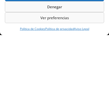
Denegar
Go to the next level.
Ver preferencias
Síguenos en...
Política de Cookies
Política de privacidad
Aviso Legal
Aviso Legal
Política de Privacidad
Políica de Cookies
Términos y Condiciones de uso
Contacto
© 2023 INTEGRA Technology School. Todos los derechos reservados