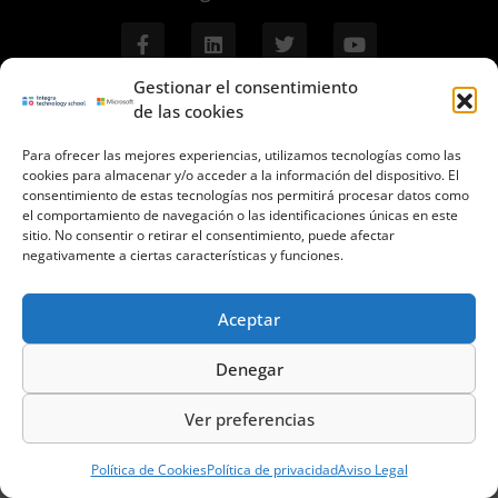
Gestionar el consentimiento
de las cookies
Aviso Legal
Para ofrecer las mejores experiencias, utilizamos tecnologías como las
cookies para almacenar y/o acceder a la información del dispositivo. El
Política de Privacidad
consentimiento de estas tecnologías nos permitirá procesar datos como
el comportamiento de navegación o las identificaciones únicas en este
Políica de Cookies
sitio. No consentir o retirar el consentimiento, puede afectar
negativamente a ciertas características y funciones.
Términos y Condiciones de uso
Contacto
Aceptar
Denegar
© 2023 INTEGRA Technology School. Todos los derechos reservados
informacion@integratecnologia.es
910 607 564
Ver preferencias
Política de Cookies
Política de privacidad
Aviso Legal