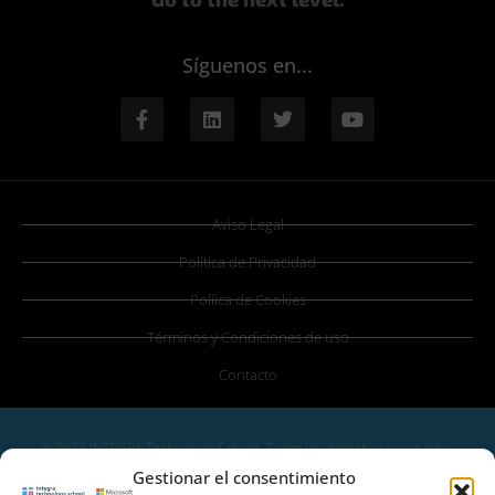
Síguenos en...
Aviso Legal
Política de Privacidad
Políica de Cookies
Términos y Condiciones de uso
Contacto
© 2023 INTEGRA Technology School. Todos los derechos reservados
informacion@integratecnologia.es
910 607 564
Gestionar el consentimiento